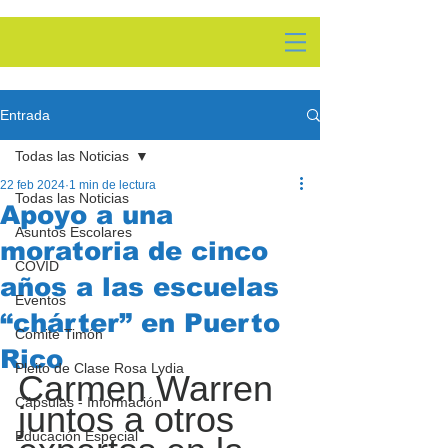
Entrada
Todas las Noticias
22 feb 2024
1 min de lectura
Todas las Noticias
Apoyo a una
Asuntos Escolares
moratoria de cinco
COVID
años a las escuelas
Eventos
“chárter” en Puerto
Comite Timón
Rico
Pleito de Clase Rosa Lydia
Carmen Warren 
Cápsulas - Información
juntos a otros 
Educación Especial