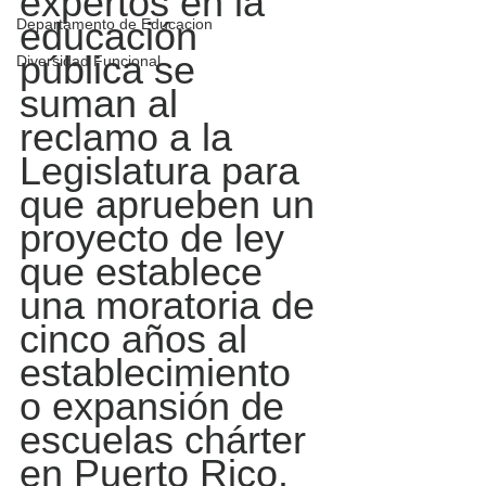
expertos en la 
educación 
Departamento de Educacion
pública se 
Diversidad Funcional
suman al 
reclamo a la 
Legislatura para 
que aprueben un 
proyecto de ley 
que establece 
una moratoria de 
cinco años al 
establecimiento 
o expansión de 
escuelas chárter 
en Puerto 
Rico.