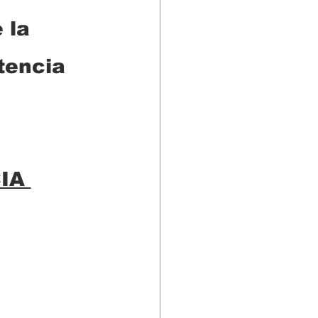
 la 
tencia 
IA 