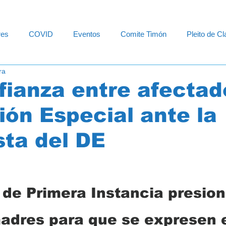
res
COVID
Eventos
Comite Timón
Pleito de C
ra
ación Especial
Departamento de Educacion
Diversidad F
ianza entre afectad
ón Especial ante la
ta del DE
 de Primera Instancia presion
adres para que se expresen 