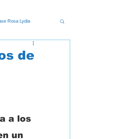
lase Rosa Lydia
uncional
os de
a a los 
en un 