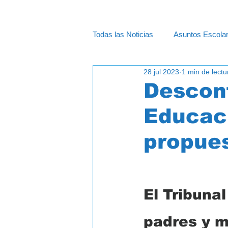
Todas las Noticias
Asuntos Escola
28 jul 2023
1 min de lectu
Cápsulas - Información
Educ
Desconf
Educaci
propues
El Tribunal
padres y m