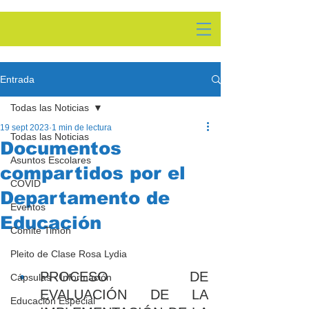
Entrada
Todas las Noticias
19 sept 2023
1 min de lectura
Todas las Noticias
Documentos
Asuntos Escolares
compartidos por el
COVID
Departamento de
Eventos
Educación
Comite Timón
Pleito de Clase Rosa Lydia
PROCESO DE 
Cápsulas - Información
EVALUACIÓN DE LA 
Educación Especial