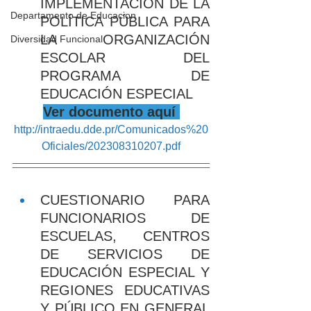
IMPLEMENTACIÓN DE LA 
Departamento de Educacion
POLÍTICA PÚBLICA PARA 
LA ORGANIZACIÓN 
Diversidad Funcional
ESCOLAR DEL 
PROGRAMA DE 
EDUCACIÓN ESPECIAL
Ver documento aquí 
http://intraedu.dde.pr/Comunicados%20
Oficiales/202308310207.pdf
CUESTIONARIO PARA 
FUNCIONARIOS DE 
ESCUELAS, CENTROS 
DE SERVICIOS DE 
EDUCACIÓN ESPECIAL Y 
REGIONES EDUCATIVAS 
Y PÚBLICO EN GENERAL 