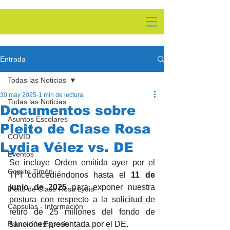
Entrada
Todas las Noticias
30 may 2025
1 min de lectura
Todas las Noticias
Documentos sobre
Asuntos Escolares
Pleito de Clase Rosa
COVID
Lydia Vélez vs. DE
Eventos
Se incluye Orden emitida ayer por el 
Comite Timón
TPI concediéndonos hasta el 
11 de 
junio de 2025
 para exponer nuestra 
Pleito de Clase Rosa Lydia
postura con respecto a la solicitud de 
Cápsulas - Información
retiro de 25 millones del fondo de 
Educación Especial
sanciones presentada por el DE.