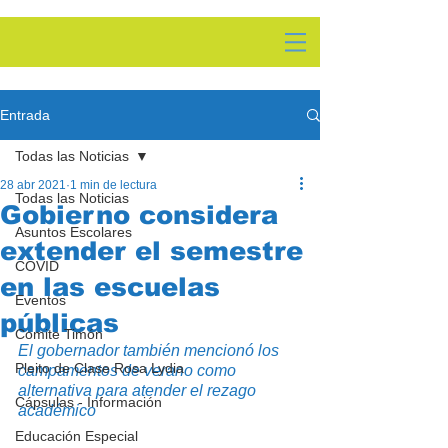
Entrada
Todas las Noticias
28 abr 2021
1 min de lectura
Todas las Noticias
Gobierno considera
Asuntos Escolares
extender el semestre
COVID
en las escuelas
Eventos
públicas
Comite Timón
El gobernador también mencionó los 
Pleito de Clase Rosa Lydia
campamentos de verano como 
alternativa para atender el rezago 
Cápsulas - Información
académico
Educación Especial