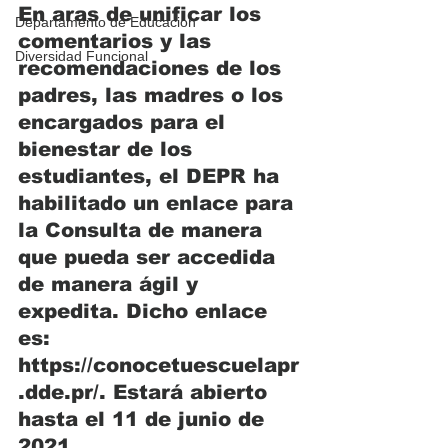
En aras de unificar los 
Departamento de Educacion
comentarios y las 
Diversidad Funcional
recomendaciones de los 
padres, las madres o los 
encargados para el 
bienestar de los 
estudiantes, el DEPR ha 
habilitado un enlace para 
la Consulta de manera 
que pueda ser accedida 
de manera ágil y 
expedita. Dicho enlace 
es: 
https://conocetuescuelapr
.dde.pr/. Estará abierto 
hasta el 11 de junio de 
2021.