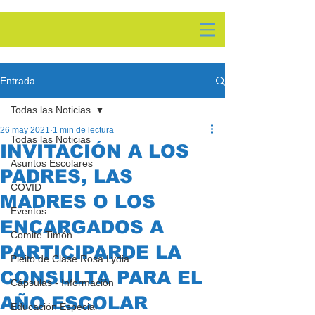
Entrada
Todas las Noticias
26 may 2021
1 min de lectura
Todas las Noticias
INVITACIÓN A LOS
Asuntos Escolares
PADRES, LAS
COVID
MADRES O LOS
Eventos
ENCARGADOS A
Comite Timón
PARTICIPARDE LA
Pleito de Clase Rosa Lydia
CONSULTA PARA EL
Cápsulas - Información
AÑO ESCOLAR
Educación Especial