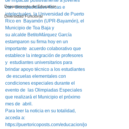
de impactar positivamente a jóvenes 
Departamento de Educacion
con  discapacidades físicas e 
intelectuales, la Universidad de Puerto 
Diversidad Funcional
Rico en  Bayamón (UPR-Bayamón), el 
Municipio de Toa Baja y  
su alcalde BetitoMárquez García 
estamparon su firma hoy en un 
importante  acuerdo colaborativo que 
establece la integración de profesores 
y  estudiantes universitarios para 
brindar apoyo técnico a los estudiantes 
 de escuelas elementales con 
condiciones especiales durante el 
evento de  las Olimpiadas Especiales 
que realizará el Municipio el próximo 
mes de  abril.  
Para leer la noticia en su totalidad, 
acceda a: 
https://puertoricoposts.com/educacion/jo