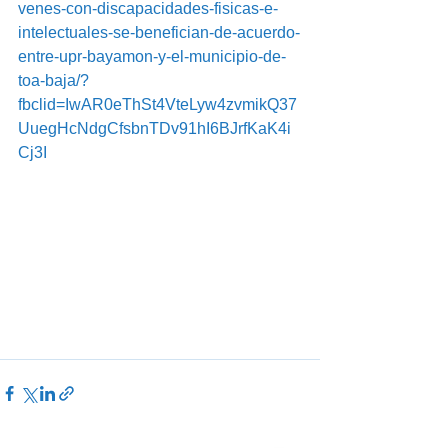
venes-con-discapacidades-fisicas-e-
intelectuales-se-benefician-de-acuerdo-
entre-upr-bayamon-y-el-municipio-de-
toa-baja/?
fbclid=IwAR0eThSt4VteLyw4zvmikQ37
UuegHcNdgCfsbnTDv91hI6BJrfKaK4i
Cj3I