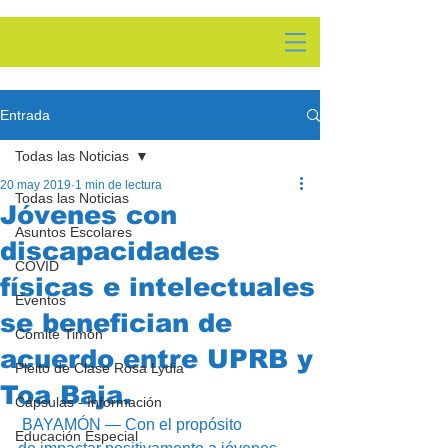
Entrada
Todas las Noticias
20 may 2019
1 min de lectura
Todas las Noticias
Jóvenes con
Asuntos Escolares
discapacidades
COVID
físicas e intelectuales
Eventos
se benefician de
Comite Timón
acuerdo entre UPRB y
Pleito de Clase Rosa Lydia
Toa Baja.
Cápsulas - Información
 BAYAMÓN — Con el propósito 
Educación Especial