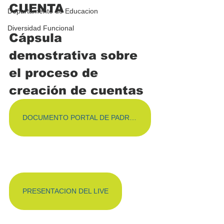
CUENTA
Departamento de Educacion
Diversidad Funcional
Cápsula 
demostrativa sobre 
el proceso de 
creación de cuentas
DOCUMENTO PORTAL DE PADRES
PRESENTACION DEL LIVE