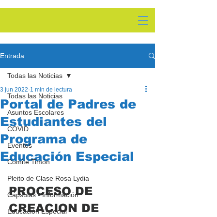
Entrada
Todas las Noticias
3 jun 2022
1 min de lectura
Todas las Noticias
Portal de Padres de
Asuntos Escolares
Estudiantes del
COVID
Programa de
Eventos
Educación Especial
Comite Timón
Pleito de Clase Rosa Lydia
PROCESO DE 
Cápsulas - Información
CREACION DE 
Educación Especial