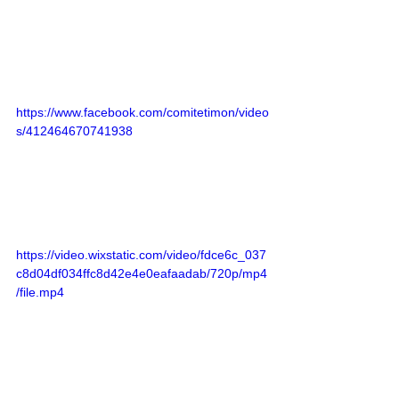
https://www.facebook.com/comitetimon/video
s/412464670741938
https://video.wixstatic.com/video/fdce6c_037
c8d04df034ffc8d42e4e0eafaadab/720p/mp4
/file.mp4