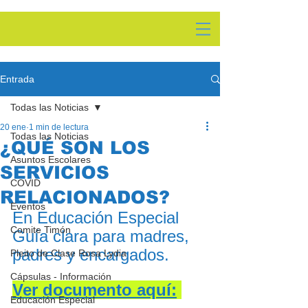
Entrada
Todas las Noticias
20 ene
1 min de lectura
Todas las Noticias
¿QUÉ SON LOS
Asuntos Escolares
SERVICIOS
COVID
RELACIONADOS?
Eventos
En Educación Especial 
Comite Timón
Guía clara para madres, 
padres y encargados. 
Pleito de Clase Rosa Lydia
Cápsulas - Información
Ver documento aquí:
Educación Especial