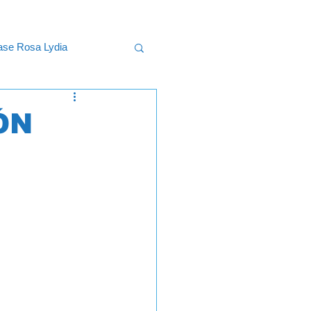
lase Rosa Lydia
uncional
ÓN