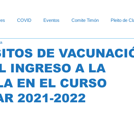
res
COVID
Eventos
Comite Timón
Pleito de C
ra
ación Especial
Departamento de Educacion
Diversidad F
ITOS DE VACUNACI
L INGRESO A LA
A EN EL CURSO
R 2021-2022