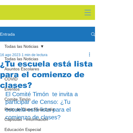
Entrada
Todas las Noticias
16 ago 2023
1 min de lectura
Todas las Noticias
¿Tu escuela está lista
Asuntos Escolares
para el comienzo de
COVID
clases?
Eventos
El Comité Timón  te invita a 
Comite Timón
participar de Censo: ¿Tu 
escuela está lista para el 
Pleito de Clase Rosa Lydia
comienzo de clases?  
Cápsulas - Información
Educación Especial