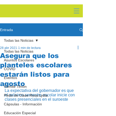
Entrada
Todas las Noticias
28 abr 2021
1 min de lectura
Todas las Noticias
Asegura que los
Asuntos Escolares
planteles escolares
COVID
estarán listos para
Eventos
agosto
Comite Timón
La expectativa del gobernador es que 
el próximo semestre escolar inicie con 
Pleito de Clase Rosa Lydia
clases presenciales en el suroeste
Cápsulas - Información
Educación Especial