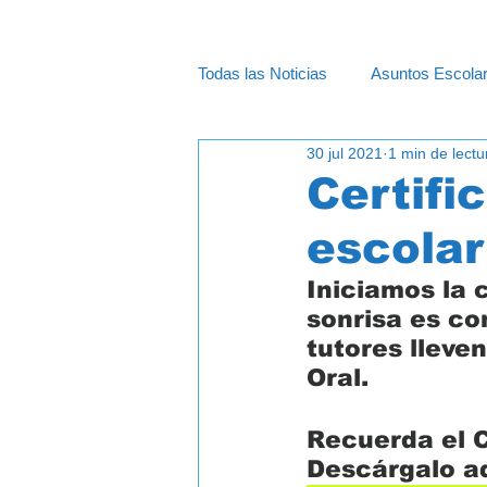
Todas las Noticias
Asuntos Escola
30 jul 2021
1 min de lectu
Cápsulas - Información
Educ
Certifi
escolar
Iniciamos la 
sonrisa es co
tutores lleven
Oral. 
Recuerda el Ce
Descárgalo aq