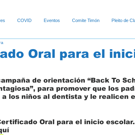
res
COVID
Eventos
Comite Timón
Pleito de C
ra
ación Especial
Departamento de Educacion
Diversidad F
cado Oral para el inic
campaña de orientación “Back To Sch
ntagiosa”, para promover que los pad
 a los niños al dentista y le realicen
rtificado Oral para el inicio escolar.
uí 