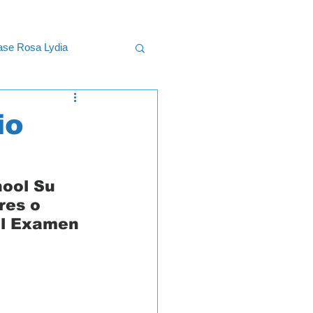
lase Rosa Lydia
uncional
io
ool Su 
res o 
 el Examen 
 