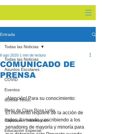
Entrada
Todas las Noticias
8 ago 2020
1 min de lectura
Todas las Noticias
COMUNICADO DE
Asuntos Escolares
PRENSA
COVID
Eventos
¡Atención! Para su conocimiento: 
Comite Timón
Pleito de Clase Rosa Lydia
El momento requiere de la acción de 
todos, llamando y escribiendo a los 
Cápsulas - Información
senadores de mayoría y minoría para 
Educación Especial