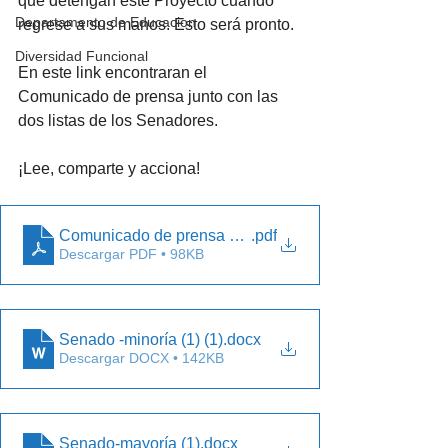
que detengan este Proyecto cuando 
Departamento de Educacion
regrese a sus manos. Esto será pronto.
Diversidad Funcional
En este link encontraran el 
Comunicado de prensa junto con las 
dos listas de los Senadores.
¡Lee, comparte y acciona! 
Comunicado de prensa agosto 2020
.pdf
Descargar PDF • 98KB
Senado -minoría (1) (1)
.docx
Descargar DOCX • 142KB
Senado-mayoría (1)
.docx