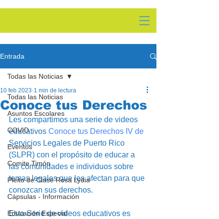
Entrada
Todas las Noticias
10 feb 2023
1 min de lectura
Todas las Noticias
Conoce tus Derechos
Asuntos Escolares
Les compartimos una serie de videos 
COVID
educativos 
Conoce tus Derechos IV
 de 
Servicios Legales de Puerto Rico 
Eventos
(SLPR) con el propósito de educar a 
Comite Timón
las comunidades e individuos sobre 
temas legales que les afectan para que 
Pleito de Clase Rosa Lydia
conozcan sus derechos. 
Cápsulas - Información
Educación Especial
Esta Serie de videos educativos es 