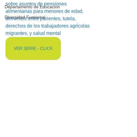
sobre asuntos de pensiones 
Departamento de Educacion
alimentarias para menores de edad, 
Diversidad Funcional
alimentos entre parientes, tutela, 
derechos de los trabajadores agrícolas 
migrantes, y salud mental
VER SERIE - CLICK