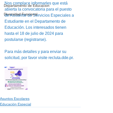
Nos complace informarles que está 
Departamento de Educacion
abierta la convocatoria para el puesto 
Diversidad Funcional
de Asistente de Servicios Especiales a 
Estudiante en el Departamento de 
Educación. Los interesados tienen 
hasta el 18 de julio de 2024 para 
postularse (registrarse).   
Para más detalles y para enviar su 
solicitud, por favor visite recluta.dde.pr.
Asuntos Escolares
Educación Especial