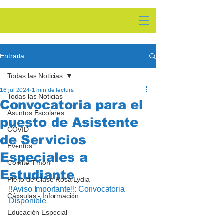
Entrada
Todas las Noticias
16 jul 2024
1 min de lectura
Todas las Noticias
Convocatoria para el
Asuntos Escolares
puesto de Asistente
COVID
de Servicios
Eventos
Especiales a
Comite Timón
Estudiante
Pleito de Clase Rosa Lydia
‼️Aviso Importante‼️: Convocatoria 
Cápsulas - Información
Disponible
Educación Especial