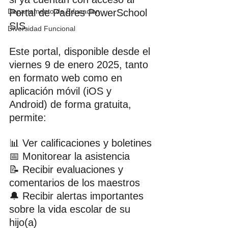
Departamento de Educacion
Portal de Padres PowerSchool 
SIS.
Diversidad Funcional
Este portal, disponible desde el 
viernes 9 de enero 2025, tanto 
en formato web como en 
aplicación móvil (iOS y 
Android) de forma gratuita, 
permite:
📊 Ver calificaciones y boletines
📅 Monitorear la asistencia
📝 Recibir evaluaciones y 
comentarios de los maestros
🔔 Recibir alertas importantes 
sobre la vida escolar de su 
hijo(a)