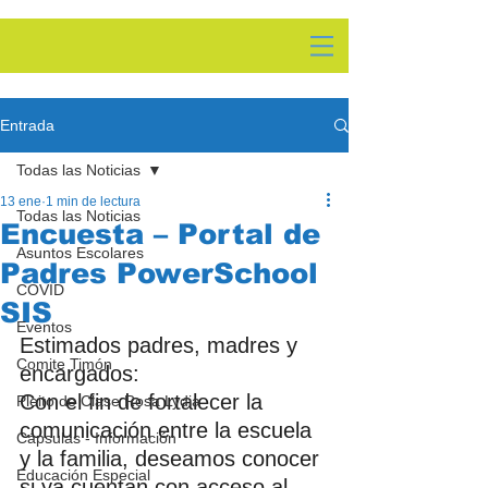
Entrada
Todas las Noticias
13 ene
1 min de lectura
Todas las Noticias
Encuesta – Portal de
Asuntos Escolares
Padres PowerSchool
COVID
SIS
Eventos
Estimados padres, madres y 
Comite Timón
encargados:
Con el fin de fortalecer la 
Pleito de Clase Rosa Lydia
comunicación entre la escuela 
Cápsulas - Información
y la familia, deseamos conocer 
Educación Especial
si ya cuentan con acceso al 