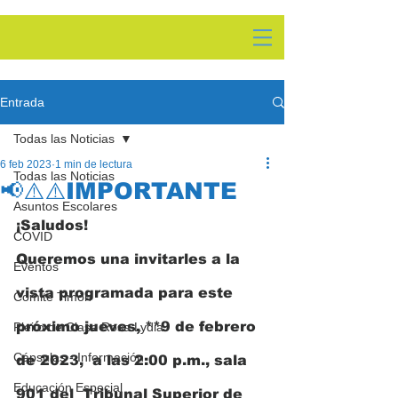
Entrada
Todas las Noticias
6 feb 2023
1 min de lectura
Todas las Noticias
📢⚠️⚠️IMPORTANTE
Asuntos Escolares
¡Saludos!  
COVID
Queremos una invitarles a la 
Eventos
vista programada para este 
Comite Timón
próximo jueves, **9 de febrero 
Pleito de Clase Rosa Lydia
Cápsulas - Información
de 2023,  a las 2:00 p.m., sala 
Educación Especial
901 del  Tribunal Superior de 