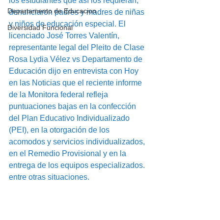
los estudiantes que así los requieran, 
Departamento de Educacion
denunciaron padres y madres de niñas 
y niños de educación especial. El 
Diversidad Funcional
licenciado José Torres Valentín, 
representante legal del Pleito de Clase 
Rosa Lydia Vélez vs Departamento de 
Educación dijo en entrevista con Hoy 
en las Noticias que el reciente informe 
de la Monitora federal refleja 
puntuaciones bajas en la confección 
del Plan Educativo Individualizado 
(PEI), en la otorgación de los 
acomodos y servicios individualizados, 
en el Remedio Provisional y en la 
entrega de los equipos especializados. 
entre otras situaciones. 