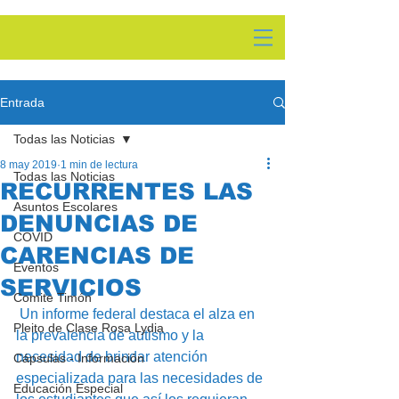
Entrada
Todas las Noticias
8 may 2019
1 min de lectura
Todas las Noticias
RECURRENTES LAS
Asuntos Escolares
DENUNCIAS DE
COVID
CARENCIAS DE
Eventos
SERVICIOS
Comite Timón
 Un informe federal destaca el alza en 
Pleito de Clase Rosa Lydia
la prevalencia de autismo y la 
necesidad de brindar atención 
Cápsulas - Información
especializada para las necesidades de 
Educación Especial