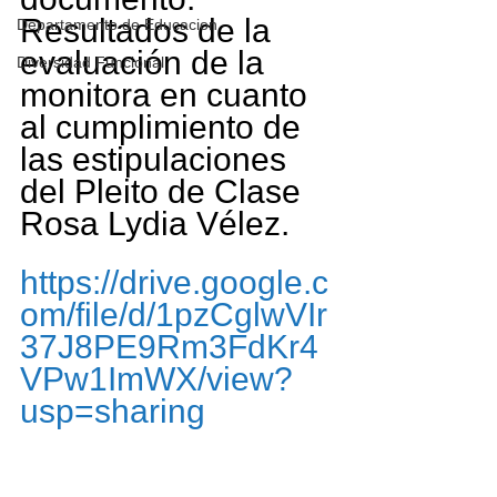
Resultados de la 
Departamento de Educacion
evaluación de la 
Diversidad Funcional
monitora en cuanto 
al cumplimiento de 
las estipulaciones 
del Pleito de Clase 
Rosa Lydia Vélez.
https://drive.google.c
om/file/d/1pzCglwVIr
37J8PE9Rm3FdKr4
VPw1ImWX/view?
usp=sharing