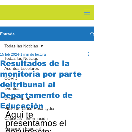
Entrada
Todas las Noticias
15 feb 2024
1 min de lectura
Todas las Noticias
Resultados de la
Asuntos Escolares
monitoria por parte
COVID
deltribunal al
Eventos
Departamento de
Comite Timón
Educación
Pleito de Clase Rosa Lydia
Aquí te 
Cápsulas - Información
presentamos el 
Educación Especial
documento: 